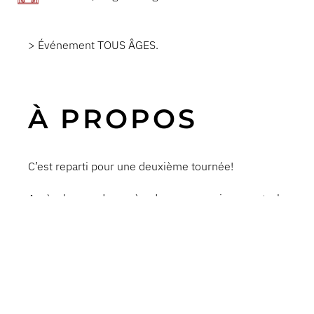
> Événement TOUS ÂGES.
À PROPOS
C’est reparti pour une deuxième tournée!
Après le grand succès de son premier spectacle
Grâce, récompensé d’un billet double platine pour
la vente de plus de 200 000 billets, Christine
Morency revient sur scène avec un tout nouveau
one-woman show : Bien faite.