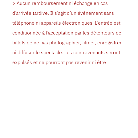
> Aucun remboursement ni échange en cas
d’arrivée tardive. Il s’agit d’un événement sans
téléphone ni appareils électroniques. L’entrée est
conditionnée à l’acceptation par les détenteurs de
billets de ne pas photographier, filmer, enregistrer
ni diffuser le spectacle. Les contrevenants seront
expulsés et ne pourront pas revenir ni être
remboursés. Contient des thèmes adultes et un
langage explicite.
À PROPOS
NE MANQUEZ PAS votre chance de voir l’un des