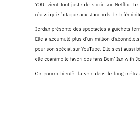
YOU, vient tout juste de sortir sur Netflix. 
réussi qui s’attaque aux standards de la féminit
Jordan présente des spectacles à guichets fer
Elle a accumulé plus d’un million d’abonné.e.
pour son spécial sur YouTube. Elle s’est aussi
elle coanime le favori des fans Bein’ Ian with
On pourra bientôt la voir dans le long-métr
Searchlight, aux côtés de Will Arnett. Cette
Deadline, « The Future Of Funny: 15 Comedi
mention antérieure dans « Comedians You Shou
Late Late Show with James Corden, dans Comed
Maximum Retro Show de Vice animé par Chri
humoriste féminine à remporter le prix NY’s F