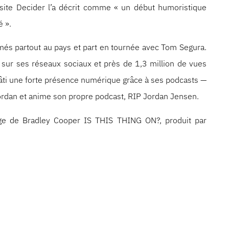
Le site Decider l’a décrit comme « un début humoristique
é ».
més partout au pays et part en tournée avec Tom Segura.
s sur ses réseaux sociaux et près de 1,3 million de vues
 bâti une forte présence numérique grâce à ses podcasts —
 Jordan et anime son propre podcast, RIP Jordan Jensen.
age de Bradley Cooper IS THIS THING ON?, produit par
 année, Jordan a été mise en lumière dans la liste de
ans Ready To Break Out In 2025 », faisant suite à sa
ld and Will Know » de Vulture. Elle est apparue à The
y Central Features, Don’t Tell Comedy, ainsi qu’à Super
s Distefano. En 2021, elle est devenue la première
unniest Stand-Up Award au New York Comedy Festival.