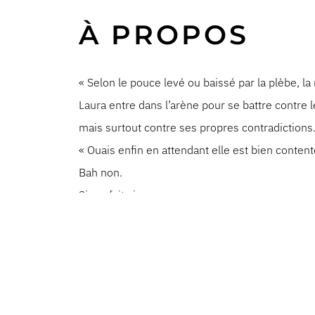
À PROPOS
« Selon le pouce levé ou baissé par la plèbe, la 
Laura entre dans l’arène pour se battre contre
mais surtout contre ses propres contradictions
« Ouais enfin en attendant elle est bien contente
Bah non.
Si, en fait si. »
Texte : Laura Calu
Mise en scène : Arthur Chevalier
Production : ICI production