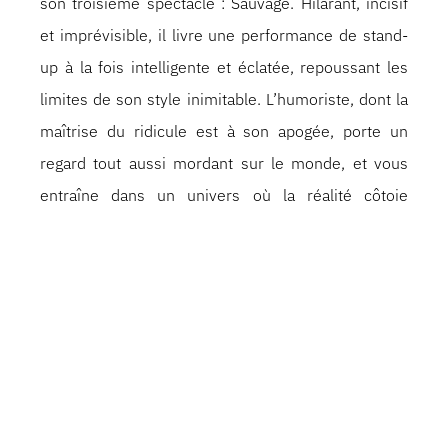
son troisième spectacle : Sauvage. Hilarant, incisif
et imprévisible, il livre une performance de stand-
up à la fois intelligente et éclatée, repoussant les
limites de son style inimitable. L’humoriste, dont la
maîtrise du ridicule est à son apogée, porte un
regard tout aussi mordant sur le monde, et vous
entraîne dans un univers où la réalité côtoie
l’absurde. Préparez-vous à avoir mal aux abdos;
François Bellefeuille est au sommet de son art!
Jusqu’au prochain spectacle… on l’espère!
francoisbellefeuille.com