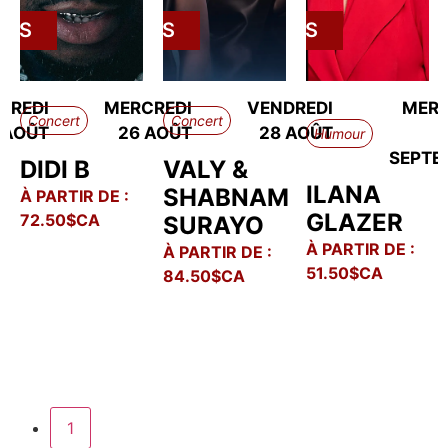
ETS
BILLETS
BILLETS
BILLE
CREDI
MERCREDI
VENDREDI
MERC
Concert
Concert
 AOÛT
26 AOÛT
28 AOÛT
Humour
SEPTE
DIDI B
VALY &
ILANA
SHABNAM
À PARTIR DE :
GLAZER
72.50$CA
SURAYO
À PARTIR DE :
À PARTIR DE :
51.50$CA
84.50$CA
1