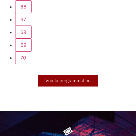
66
67
68
69
70
Voir la programmation