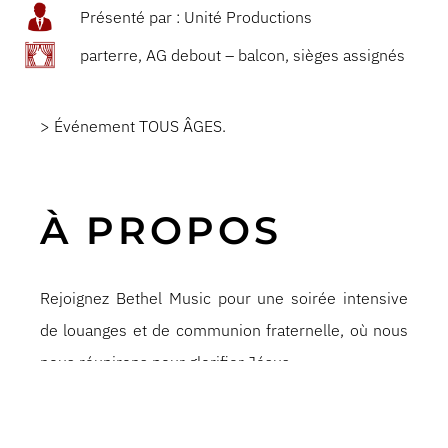
Présenté par : Unité Productions
parterre, AG debout – balcon, sièges assignés
> Événement TOUS ÂGES.
À PROPOS
Rejoignez Bethel Music pour une soirée intensive
de louanges et de communion fraternelle, où nous
nous réunirons pour glorifier Jésus.
Venez avec espoir. Venez avec dévotion. Soyez
prêts à ressentir Sa présence.