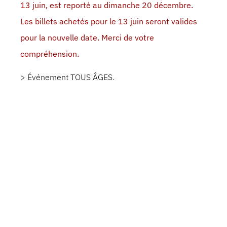
13 juin, est reporté au dimanche 20 décembre.
Les billets achetés pour le 13 juin seront valides
pour la nouvelle date. Merci de votre
compréhension.
> Événement TOUS ÂGES.
À PROPOS
Prenez place! Christian Mukuna arrive à Montréal le
20 décembre 2026 pour un concert live
exceptionnel. Emotions, énergie et spiritualité au
rendez-vous. Hits: « Lisolo ya Motema » «