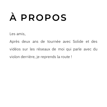
À PROPOS
Les amis,
Après deux ans de tournée avec Solide et des
vidéos sur les réseaux de moi qui parle avec du
violon derrière, je reprends la route !
Pour quelle raison ? L’amour de la scène ? Du
public ? Le frisson du challenge ?
Oui, oui, bien sûr, mais soyons honnêtes : il me faut
du cash aussi !
En échange de bonnes blagues, je compte sur vous