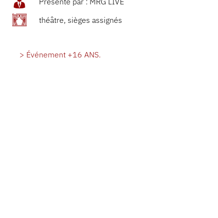
Présenté par : MRG LIVE
théâtre, sièges assignés
> Événement +16 ANS.
> Spectacle de stand-up présenté en anglais.
À PROPOS
Le « Comedy Band Camp » de Josh Johnson est
une expérience mêlant stand-up et musique live
qui rassemble toute la communauté au sein d’un
grand groupe et fait revivre la nostalgie des camps
d’été. C’est l’expérience de camp que Josh n’a