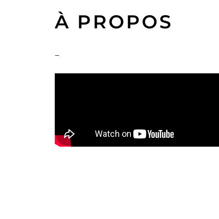
À PROPOS
–
kaderjap.com