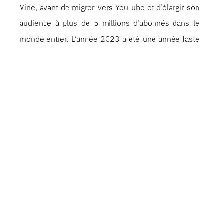
Vine, avant de migrer vers YouTube et d’élargir son
audience à plus de 5 millions d’abonnés dans le
monde entier. L’année 2023 a été une année faste
pour Conner ; il a été nommé l’un des 10 meilleurs
humoristes à suivre par Variety, s’est associé à Just
For Laughs en tant qu’artiste vedette et a vendu des
salles complètes dans des théâtres d’Australie et
de Nouvelle-Zélande. En 2024, Conner ne
manquera pas de se lancer dans sa plus grande
tournée à ce jour, dans des théâtres du monde
entier. En dehors de ses tournées de stand up, les
vidéos de Conner se retrouvent régulièrement dans
le top 10 des tendances sur YouTube, et il anime le
Very Really Good Podcast.