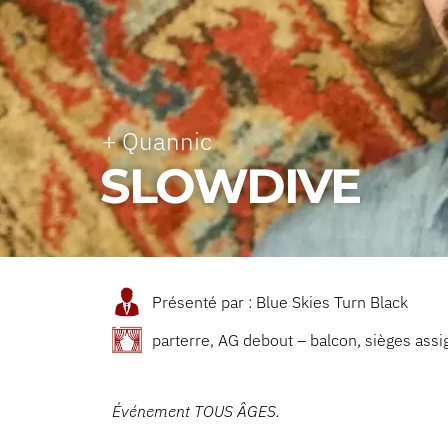
+ Quannic
SLOWDIVE
Présenté par : Blue Skies Turn Black
parterre, AG debout – balcon, sièges ass
Événement TOUS ÂGES.